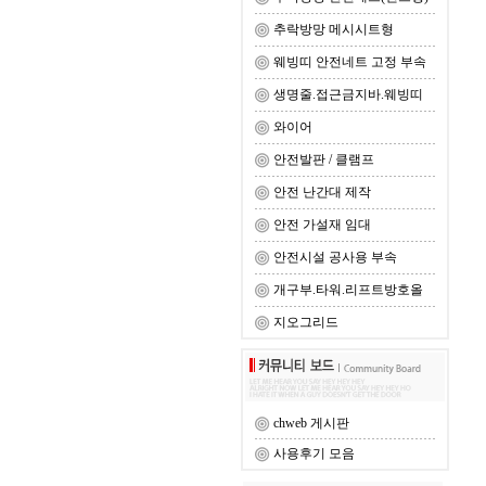
추락방망 메시시트형
웨빙띠 안전네트 고정 부속
생명줄.접근금지바.웨빙띠
와이어
안전발판 / 클램프
안전 난간대 제작
안전 가설재 임대
안전시설 공사용 부속
개구부.타워.리프트방호올
지오그리드
chweb 게시판
사용후기 모음