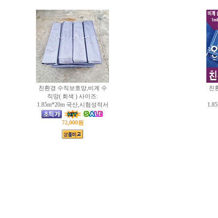
친환경 수직보호망,비계 수
친
직망( 회색 ) 사이즈:
1.85m*20m 국산,시험성적서
1.
72,000원