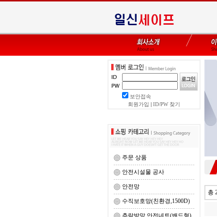
보안접속
회원가입
|
ID/PW 찾기
주문 상품
안전시설물 공사
안전망
총 
수직보호망(친환경,1500D)
추락방망 안전네트(밴드형)