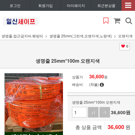
로그인
회원가입
마이페이지
최근본상품
생명줄.접근금지바.웨빙띠
생명줄 25mm(그린색,오랜지색,노랑색)
오랜지색
0
생명줄 25mm*100m 오랜지색
36,600
상품가
원
배송비
(착불)
생명줄 25mm*100m 오랜지색
36,600
원
+1
-1
36,600
원
총 상품 금액