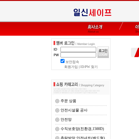
보안접속
회원가입
|
ID/PW 찾기
주문 상품
안전시설물 공사
안전망
수직보호망(친환경,1500D)
추락방망 안전네트(밴드형)