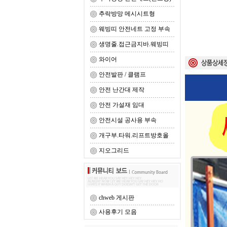
추락방망 메시시트형
웨빙띠 안전네트 고정 부속
생명줄.접근금지바.웨빙띠
와이어
안전발판 / 클램프
안전 난간대 제작
안전 가설재 임대
안전시설 공사용 부속
개구부.타워.리프트방호올
지오그리드
chweb 게시판
사용후기 모음