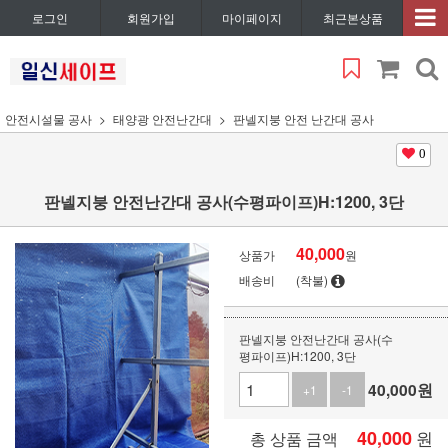
로그인
회원가입
마이페이지
최근본상품
안전시설물 공사
태양광 안전난간대
판넬지붕 안전 난간대 공사
0
판넬지붕 안전난간대 공사(수평파이프)H:1200, 3단
40,000
상품가
원
배송비
(착불)
판넬지붕 안전난간대 공사(수
평파이프)H:1200, 3단
40,000
원
+1
-1
40,000
원
총 상품 금액