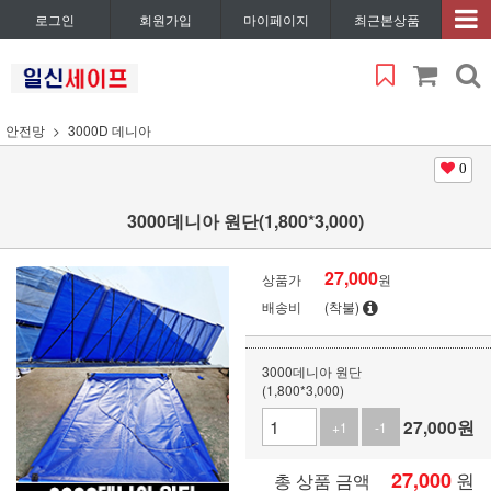
로그인
회원가입
마이페이지
최근본상품
안전망
3000D 데니아
0
3000데니아 원단(1,800*3,000)
27,000
상품가
원
배송비
(착불)
3000데니아 원단
(1,800*3,000)
27,000
원
+1
-1
27,000
원
총 상품 금액