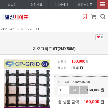
로그인
회원가입
마이페이지
최근본상품
지오그리드
지오그리드 6T
0
지오그리드 6T(2MX50M)
160,000
상품가
원
배송비
(착불)
지오그리드 6T(2MX50M)
160,000
원
+1
-1
160,000
원
총 상품 금액